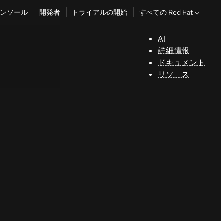
すべての Red Hat
ンソール
開発者
トライアルの開始
AI
サ
詳細情報
ポ
ドキュメント
ー
リソース
ト
コ
ン
ソ
ー
ル
開
発
者