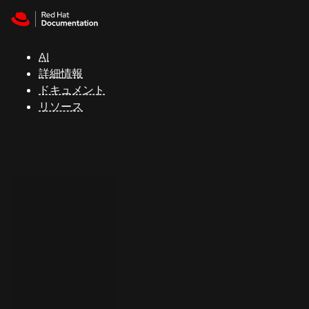
Skip to navigation
Skip to content
サ
ポ
ー
AI
ト
詳細情報
ドキュメント
リソース
コ
ン
ソ
ー
ル
開
発
者
ト
ラ