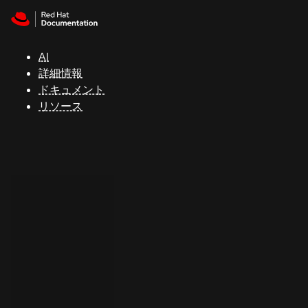
Skip to navigation
Skip to content
サ
ポ
ー
AI
ト
詳細情報
ドキュメント
リソース
コ
ン
ソ
ー
ル
開
発
者
ト
ラ