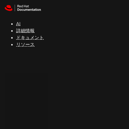
Skip to navigation
Skip to content
サ
ポ
ー
AI
ト
詳細情報
ドキュメント
リソース
コ
ン
ソ
ー
ル
開
発
者
ト
ラ