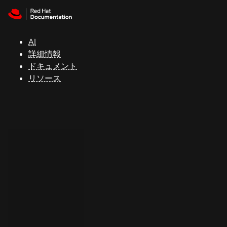
Skip to navigation
Skip to content
サ
ポ
ー
AI
ト
詳細情報
ドキュメント
リソース
コ
ン
ソ
ー
ル
開
発
者
ト
ラ