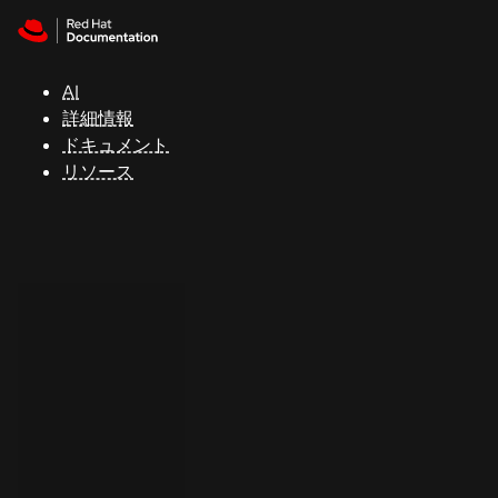
Skip to navigation
Skip to content
サ
ポ
ー
AI
ト
詳細情報
ドキュメント
リソース
コ
ン
ソ
ー
ル
開
発
者
ト
ラ