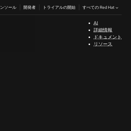
すべての Red Hat
ンソール
開発者
トライアルの開始
AI
サ
詳細情報
ポ
ドキュメント
ー
リソース
ト
コ
ン
ソ
ー
ル
開
発
者