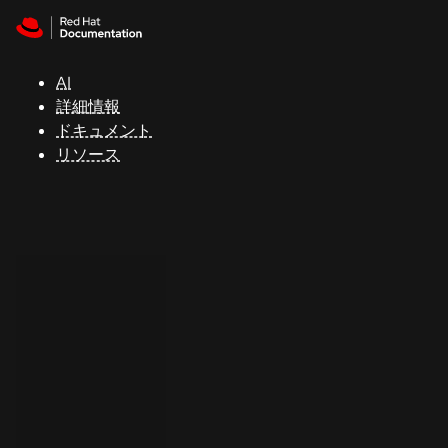
Skip to navigation
Skip to content
サ
ポ
ー
AI
ト
詳細情報
ドキュメント
リソース
コ
ン
ソ
ー
ル
開
発
者
ト
ラ