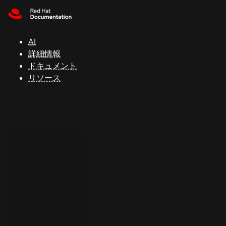
Skip to navigation
Skip to content
サ
ポ
ー
AI
ト
詳細情報
ドキュメント
リソース
コ
ン
ソ
ー
ル
開
発
者
ト
ラ