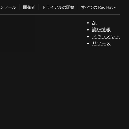
すべての Red Hat
ンソール
開発者
トライアルの開始
AI
サ
詳細情報
ポ
ドキュメント
ー
リソース
ト
コ
ン
ソ
ー
ル
開
発
者