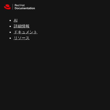
Skip to navigation
Skip to content
サ
ポ
ー
AI
ト
詳細情報
ドキュメント
リソース
コ
ン
ソ
ー
ル
開
発
者
ト
ラ