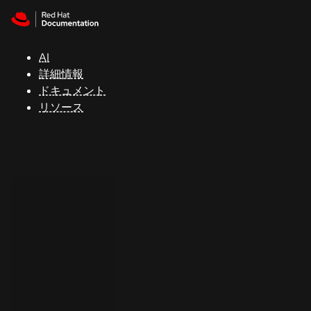
Skip to navigation
Skip to content
サ
ポ
ー
AI
ト
詳細情報
ドキュメント
リソース
コ
ン
ソ
ー
ル
開
発
者
ト
ラ