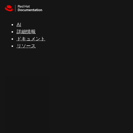
Skip to navigation
Skip to content
サ
ポ
ー
AI
ト
詳細情報
ドキュメント
リソース
コ
ン
ソ
ー
ル
開
発
者
ト
ラ