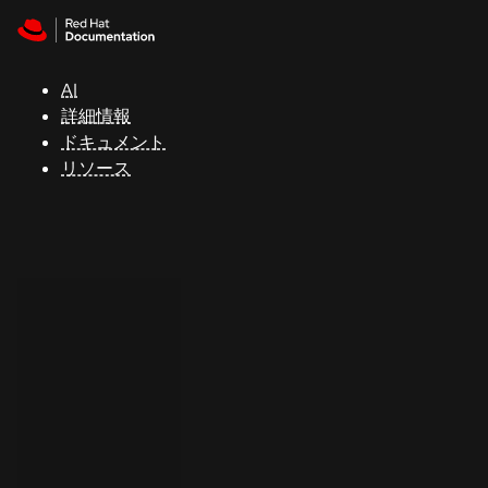
Skip to navigation
Skip to content
サ
ポ
ー
AI
ト
詳細情報
ドキュメント
リソース
コ
ン
ソ
ー
ル
開
発
者
ト
ラ