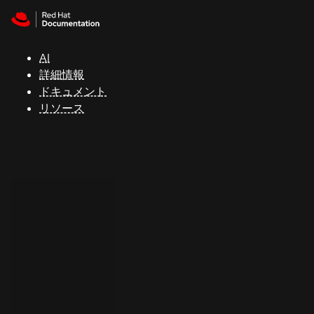
Skip to navigation
Skip to content
サ
ポ
ー
AI
ト
詳細情報
ドキュメント
リソース
コ
ン
ソ
ー
ル
開
発
者
ト
ラ