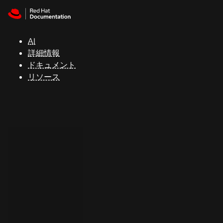
Skip to navigation
Skip to content
サ
ポ
ー
AI
ト
詳細情報
ドキュメント
リソース
コ
ン
ソ
ー
ル
開
発
者
ト
ラ