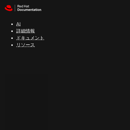
Skip to navigation
Skip to content
サ
ポ
ー
AI
ト
詳細情報
ドキュメント
リソース
コ
ン
ソ
ー
ル
開
発
者
ト
ラ