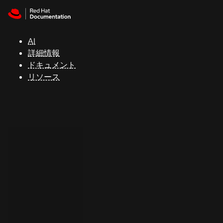
Skip to navigation
Skip to content
サ
ポ
ー
AI
ト
詳細情報
ドキュメント
リソース
コ
ン
ソ
ー
ル
開
発
者
ト
ラ