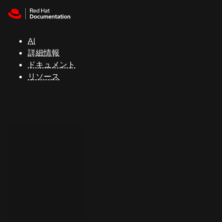
Skip to navigation
Skip to content
サ
ポ
ー
AI
ト
詳細情報
ドキュメント
リソース
コ
ン
ソ
ー
ル
開
発
者
ト
ラ