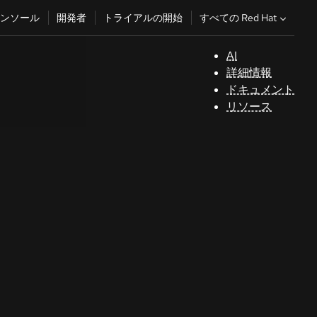
すべての Red Hat
ンソール
開発者
トライアルの開始
AI
サ
詳細情報
ポ
ドキュメント
ー
リソース
ト
コ
ン
ソ
ー
ル
開
発
者