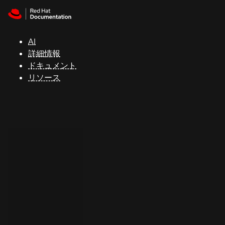
Skip to navigation
Skip to content
サ
ポ
ー
AI
ト
詳細情報
ドキュメント
リソース
コ
ン
ソ
ー
ル
開
発
者
ト
ラ