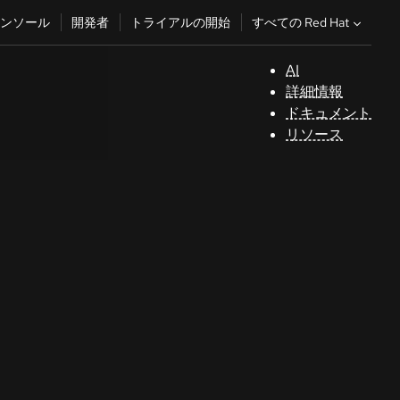
すべての Red Hat
ンソール
開発者
トライアルの開始
AI
サ
詳細情報
ポ
ドキュメント
ー
リソース
ト
コ
ン
ソ
ー
ル
開
発
者