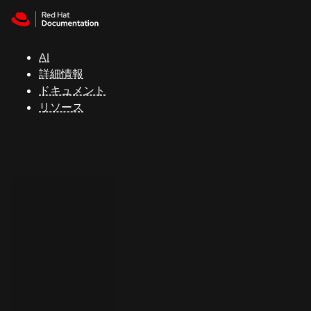
Skip to navigation
Skip to content
サ
ポ
ー
AI
ト
詳細情報
ドキュメント
リソース
コ
ン
ソ
ー
ル
開
発
者
ト
ラ