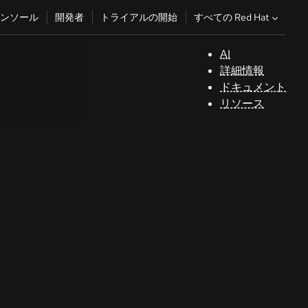
すべての Red Hat
ンソール
開発者
トライアルの開始
AI
サ
詳細情報
ポ
ドキュメント
ー
リソース
ト
コ
ン
ソ
ー
ル
開
発
者