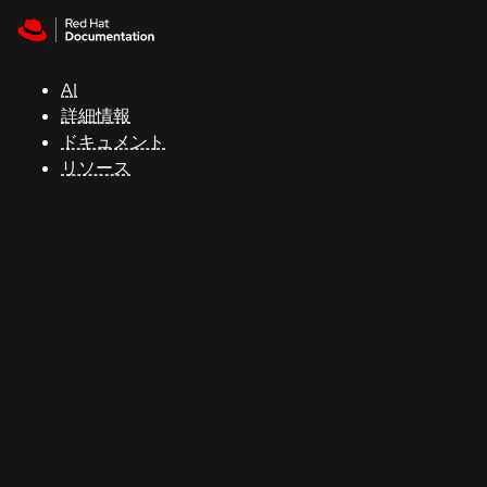
Skip to navigation
Skip to content
サ
ポ
ー
AI
ト
詳細情報
ドキュメント
リソース
コ
ン
ソ
ー
ル
開
発
者
ト
ラ