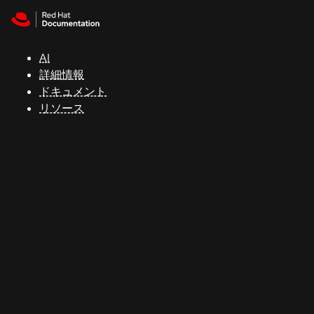
Skip to navigation
Skip to content
サ
ポ
ー
AI
ト
詳細情報
ドキュメント
リソース
コ
ン
ソ
ー
ル
開
発
者
ト
ラ