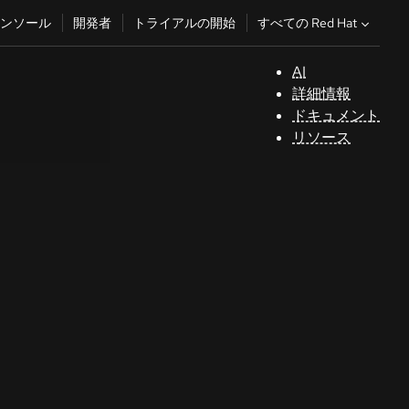
すべての Red Hat
ンソール
開発者
トライアルの開始
AI
サ
詳細情報
ポ
ドキュメント
ー
リソース
ト
コ
ン
ソ
ー
ル
開
発
者