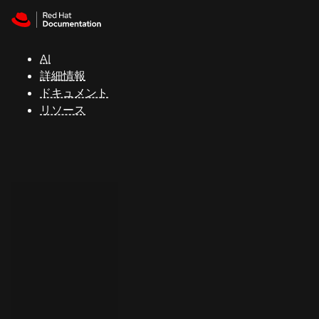
Skip to navigation
Skip to content
サ
ポ
ー
AI
ト
詳細情報
ドキュメント
リソース
コ
ン
ソ
ー
ル
開
発
者
ト
ラ