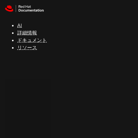
Skip to navigation
Skip to content
サ
ポ
ー
AI
ト
詳細情報
ドキュメント
リソース
コ
ン
ソ
ー
ル
開
発
者
ト
ラ