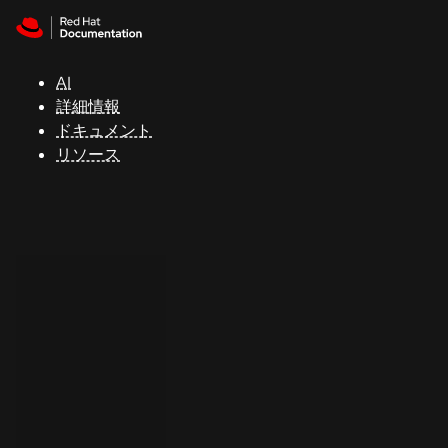
Skip to navigation
Skip to content
サ
ポ
ー
AI
ト
詳細情報
ドキュメント
リソース
コ
ン
ソ
ー
ル
開
発
者
ト
ラ