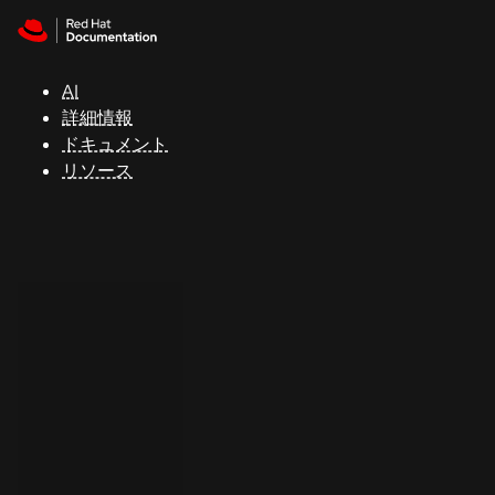
Skip to navigation
Skip to content
サ
ポ
ー
AI
ト
詳細情報
ドキュメント
リソース
コ
ン
ソ
ー
ル
開
発
者
ト
ラ