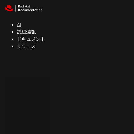
Skip to navigation
Skip to content
サ
ポ
ー
AI
ト
詳細情報
ドキュメント
リソース
コ
ン
ソ
ー
ル
開
発
者
ト
ラ