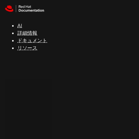
Skip to navigation
Skip to content
サ
ポ
ー
AI
ト
詳細情報
ドキュメント
リソース
コ
ン
ソ
ー
ル
開
発
者
ト
ラ