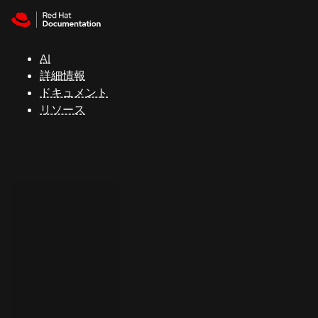
Skip to navigation
Skip to content
サ
ポ
ー
AI
ト
詳細情報
ドキュメント
リソース
コ
ン
ソ
ー
ル
開
発
者
ト
ラ