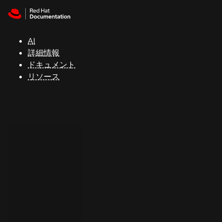
Skip to navigation
Skip to content
サ
ポ
ー
AI
ト
詳細情報
ドキュメント
リソース
コ
ン
ソ
ー
ル
開
発
者
ト
ラ