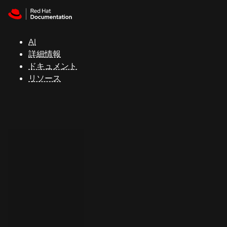
Skip to navigation
Skip to content
サ
ポ
ー
AI
ト
詳細情報
ドキュメント
リソース
コ
ン
ソ
ー
ル
開
発
者
ト
ラ