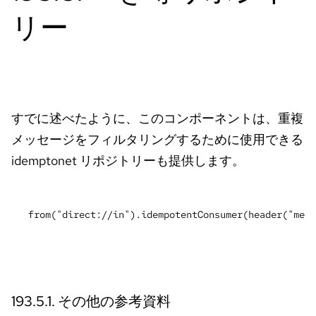
イ
ア
ル
の
開
始
お
問
い
合
わ
言
語
せ
の
選
択