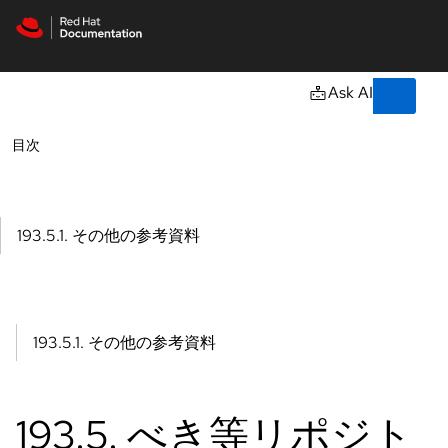
Skip to navigation
Skip to content
サ
ポ
ー
AI
ト
詳細情報
ドキュメント
リソース
コ
ン
ソ
ー
ル
開
発
者
ト
ラ