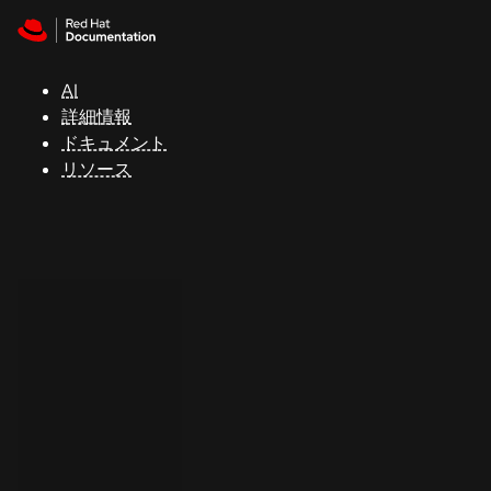
Skip to navigation
Skip to content
サ
ポ
ー
AI
ト
詳細情報
ドキュメント
リソース
コ
ン
ソ
ー
ル
開
発
者
ト
ラ