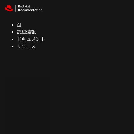
Skip to navigation
Skip to content
サ
ポ
ー
AI
ト
詳細情報
ドキュメント
リソース
コ
ン
ソ
ー
ル
開
発
者
ト
ラ