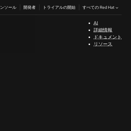
すべての Red Hat
ンソール
開発者
トライアルの開始
AI
サ
詳細情報
ポ
ドキュメント
ー
リソース
ト
コ
ン
ソ
ー
ル
開
発
者