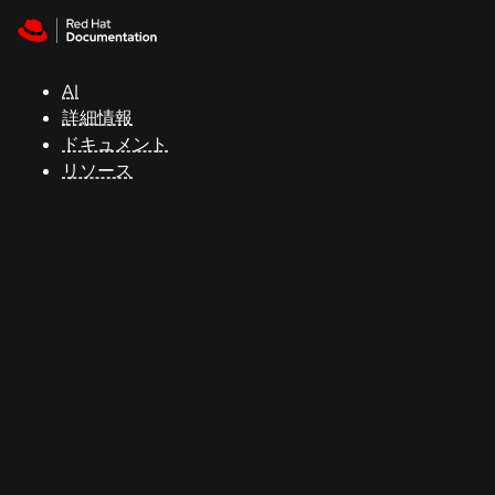
Skip to navigation
Skip to content
サ
ポ
ー
AI
ト
詳細情報
ドキュメント
リソース
コ
ン
ソ
ー
ル
開
発
者
ト
ラ