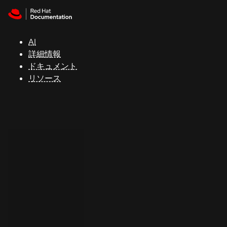
Skip to navigation
Skip to content
サ
ポ
ー
AI
ト
詳細情報
ドキュメント
リソース
コ
ン
ソ
ー
ル
開
発
者
ト
ラ