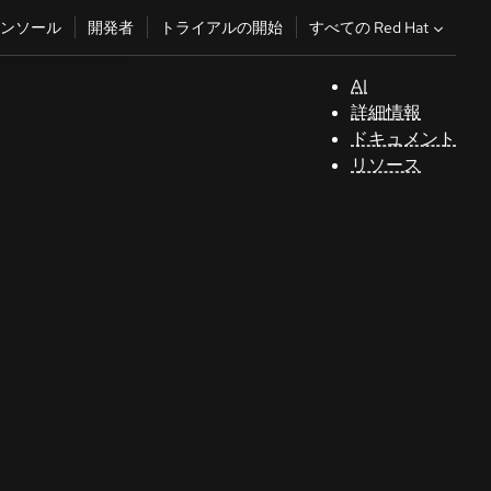
すべての Red Hat
ンソール
開発者
トライアルの開始
AI
サ
詳細情報
ポ
ドキュメント
ー
リソース
ト
コ
ン
ソ
ー
ル
開
発
者