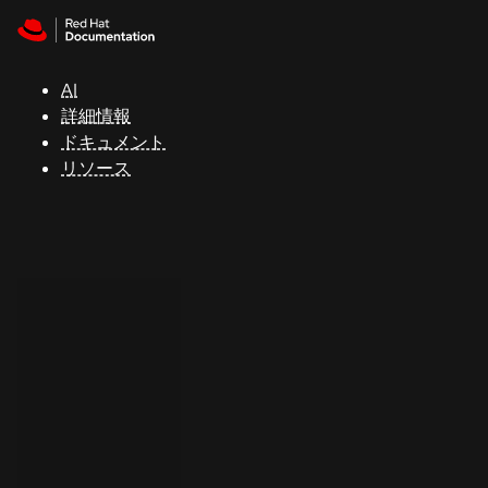
Skip to navigation
Skip to content
サ
ポ
ー
AI
ト
詳細情報
ドキュメント
リソース
コ
ン
ソ
ー
ル
開
発
者
ト
ラ