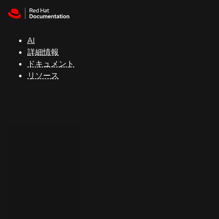
Skip to navigation
Skip to content
サ
ポ
ー
AI
ト
詳細情報
ドキュメント
リソース
コ
ン
ソ
ー
ル
開
発
者
ト
ラ