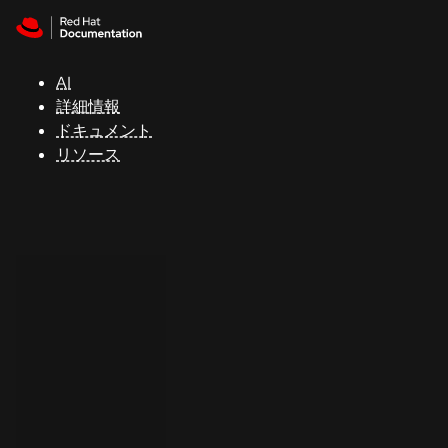
Skip to navigation
Skip to content
サ
ポ
ー
AI
ト
詳細情報
ドキュメント
リソース
コ
ン
ソ
ー
ル
開
発
者
ト
ラ