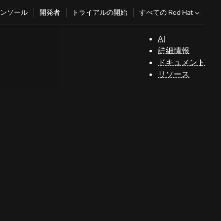
すべての Red Hat
ンソール
開発者
トライアルの開始
AI
サ
詳細情報
ポ
ドキュメント
ー
リソース
ト
コ
ン
ソ
ー
ル
開
発
者