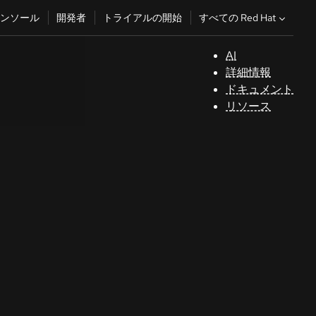
すべての Red Hat
ンソール
開発者
トライアルの開始
AI
サ
詳細情報
ポ
ドキュメント
ー
リソース
ト
コ
ン
ソ
ー
ル
開
発
者