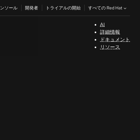
すべての Red Hat
ンソール
開発者
トライアルの開始
AI
サ
詳細情報
ポ
ドキュメント
ー
リソース
ト
コ
ン
ソ
ー
ル
開
発
者