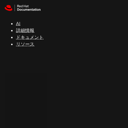
Skip to navigation
Skip to content
サ
ポ
ー
AI
ト
詳細情報
ドキュメント
リソース
コ
ン
ソ
ー
ル
開
発
者
ト
ラ